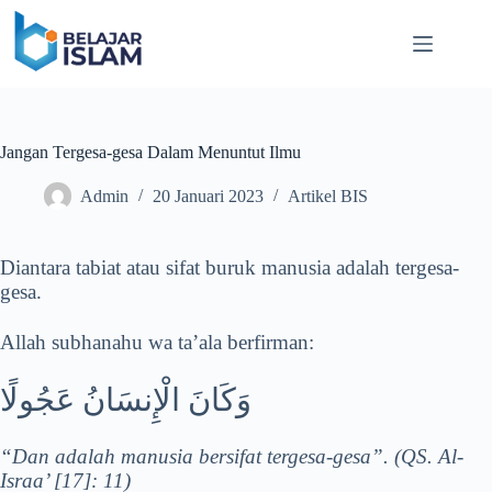
Skip
to
content
Jangan Tergesa-gesa Dalam Menuntut Ilmu
Admin
20 Januari 2023
Artikel BIS
Diantara tabiat atau sifat buruk manusia adalah tergesa-
gesa.
Allah subhanahu wa ta’ala berfirman:
وَكَانَ الْإِنسَانُ عَجُولًا
“Dan adalah manusia bersifat tergesa-gesa”. (QS. Al-
Israa’ [17]: 11)