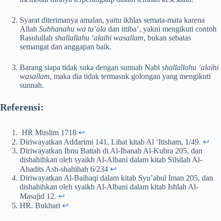
Syarat diterimanya amalan, yaitu ikhlas semata-mata karena
Allah
Subhanahu wa ta’ala
dan ittiba’, yakni mengikuti contoh
Rasulullah
shallallahu ‘alaihi wasallam
, bukan sebatas
semangat dan anggapan baik.
Barang siapa tidak suka dengan sunnah Nabi
shallallahu ‘alaihi
wasallam
, maka dia tidak termasuk golongan yang mengikuti
sunnah.
Referensi:
HR Muslim 1718
↩︎
Diriwayatkan Addarimi 141, Lihat kitab Al ‘Itisham, 1/49.
↩︎
Diriwayatkan Ibnu Battah di Al-Ibanah Al-Kubra 205, dan
dishahihkan oleh syaikh Al-Albani dalam kitab Silsilah Al-
Ahadits Ash-shahihah 6/234
↩︎
Diriwayatkan Al-Baihaqi dalam kitab Syu’abul Iman 205, dan
dishahihkan oleh syaikh Al-Albani dalam kitab Ishlah Al-
Masajid 12.
↩︎
HR. Bukhari
↩︎