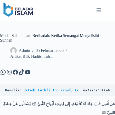
Skip
to
content
Modal Salah dalam Beribadah: Ketika Semangat Menyelisihi
Sunnah
Admin
05 Februari 2026
Artikel BIS
,
Hadits
,
Tafsir
WhatsApp
Instagram
Facebook
TikTok
YouTube
Penulis: 
Ustadz Luthfi Abdurrouf, Lc.
hafizhahullah
عَنْ أَنَسٍ قَالَ: جَاءَ ثَلَاثَةُ رَهْطٍ إِلَى بُيُوتِ أَزْوَاجِ النَّبِيِّ ﷺ يَسْأَلُونَ عَنْ عِبَادَةِ
النَّبِيِّ ﷺ