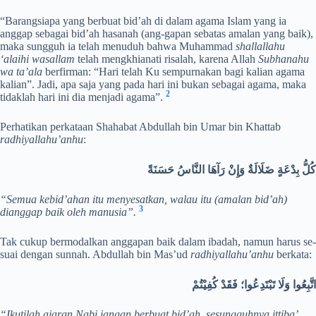
“Barangsiapa yang berbuat bid’ah di dalam agama Islam yang ia
anggap sebagai bid’ah hasanah (ang-gapan sebatas amalan yang baik),
maka sungguh ia telah menuduh bahwa Muhammad
shallallahu
‘alaihi wasallam
telah mengkhianati risalah, karena Allah
Subhanahu
wa ta’ala
berfirman: “Hari telah Ku sempurnakan bagi kalian agama
kalian”. Jadi, apa saja yang pada hari ini bukan sebagai agama, maka
2
tidaklah hari ini dia menjadi agama”.
Perhatikan perkataan Shahabat Abdullah bin Umar bin Khattab
radhiyallahu’anhu
:
كُلُّ بِدْعَةٍ ضَلَالَةٌ وَإِنْ رَآهَا النَّاسُ حَسَنَةً
“Semua kebid’ahan itu menyesatkan, walau itu (amalan bid’ah)
3
dianggap baik oleh manusia”.
Tak cukup bermodalkan anggapan baik dalam ibadah, namun harus se-
suai dengan sunnah. Abdullah bin Mas’ud
radhiyallahu’anhu
berkata:
اتَّبِعُوا وَلَا تَبْتَدِعُوا؛ فَقَدْ كُفِيْتُمْ
“Ikutilah ajaran Nabi jangan berbuat bid’ah, sesungguhnya ittiba’