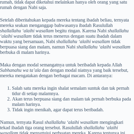
rumah, tidak dapat diketahui melainkan hanya oleh orang yang satu
rumah dengan Nabi saja.
Setelah diberitahukan kepada mereka tentang ibadah beliau, ternyata
mereka seakan menganggap bahwasanya ibadah Rasulullah
shallallahu ‘alaihi wasallam
begitu ringan. Karena Nabi
shallallahu
‘alaihi wasallam
tidak terus menerus dengan suatu ibadah dalam
waktu yang bersamaan, Nabi
shallallahu ‘alaihi wasallam
tidak
berpuasa siang dan malam, namun Nabi
shallallahu ‘alaihi wasallam
berbuka di malam harinya.
Maka dengan modal semangatnya untuk beribadah kepada Allah
Subhanahu wa ta’ala
dan dengan modal niatnya yang baik tersebut,
mereka mengatakan dengan berbagai macam. Di antaranya:
Salah satu mereka ingin shalat semalam suntuk dan tak pernah
tidur di setiap malamnya.
Akan terus berpuasa siang dan malam tak pernah berbuka pada
malam harinya.
Tidak ingin menikah, agar dapat terus beribadah.
Namun, ternyata Rasul
shallallahu ‘alaihi wasallam
mengingkari
tekad ibadah tiga orang tersebut. Rasulullah
shallallahu ‘alaihi
wasallam
tidak menyetujui perbuatan mereka. Karena tentunya ini