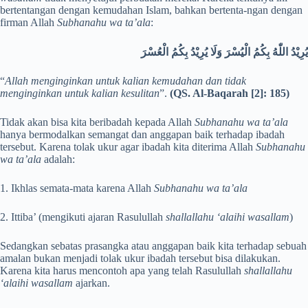
bertentangan dengan kemudahan Islam, bahkan bertenta-ngan dengan
firman Allah
Subhanahu wa ta’ala
:
يُرِيْدُ اللّٰهُ بِكُمُ الْيُسْرَ وَلَا يُرِيْدُ بِكُمُ الْعُسْرَ
“
Allah menginginkan untuk kalian kemudahan dan tidak
menginginkan untuk kalian kesulitan
”.
(QS. Al-Baqarah [2]: 185)
Tidak akan bisa kita beribadah kepada Allah
Subhanahu wa ta’ala
hanya bermodalkan semangat dan anggapan baik terhadap ibadah
tersebut. Karena tolak ukur agar ibadah kita diterima Allah
Subhanahu
wa ta’ala
adalah:
1. Ikhlas semata-mata karena Allah
Subhanahu wa ta’ala
2. Ittiba’ (mengikuti ajaran Rasulullah
shallallahu ‘alaihi wasallam
)
Sedangkan sebatas prasangka atau anggapan baik kita terhadap sebuah
amalan bukan menjadi tolak ukur ibadah tersebut bisa dilakukan.
Karena kita harus mencontoh apa yang telah Rasulullah
shallallahu
‘alaihi wasallam
ajarkan.