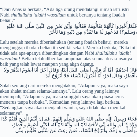
“Dari Anas ia berkata, “Ada tiga orang mendatangi rumah istri-istri
Nabi
shallallahu ‘alaihi wasallam
untuk bertanya tentang ibadah
beliau.”
فَلَمَّا أُخْبِرُوا كَأنَّهُمْ تَقَالُّوهَا، فَقَالُوا: وَأَيْنَ نَحْنُ مِنَ النَّبيِّ صلَّى اللهُ عَلَيْهِ
وَسَلَّم؟! قَدْ غُفِرَ لَهُ مَا تَقَدَّمَ مِن ذَنْبِهِ وَمَا تَأَخَّرَ،
Lalu setelah mereka diberitahukan (tentang ibadah beliau), mereka
menganggap ibadah beliau itu sedikit sekali. Mereka berkata, “Kita ini
tidak ada apa-apanya dibandingkan dengan Nabi
shallallahu ‘alaihi
wasallam
! Beliau telah diberikan ampunan atas semua dosa-dosanya
baik yang telah lewat maupun yang akan datang.
قَالَ أحَدُهُمْ: أمَّا أَنَا فإنِّي أُصَلِّي اللَّيْلَ أَبَدًا، وَقَالَ آخَرُ: أَنَا أصُومُ الدَّهْرَ ولَا
أُفْطِرُ، وَقَالَ آخَرُ: أَنَا أَعْتَزِلُ النِّسَاءَ فَلَا أتَزَوَّجُ أَبَدًا،
Salah seorang dari mereka mengatakan, “Adapun saya, maka saya
akan shalat malam selama-lamanya”. Lalu orang yang lainnya
menimpali, “Adapun saya, maka sungguh saya akan puasa terus
menerus tanpa berbuka”. Kemudian yang lainnya lagi berkata,
“Sedangkan saya akan menjauhi wanita, saya tidak akan menikah
selamanya”.
فَجَاءَ رَسولُ اللَّهِ صَلَّى اللهُ عَلَيْهِ وَسَلَّم إِلَيْهِمْ، فَقالَ: أَنْتُمُ الَّذِينَ قُلتُمْ كَذَا
وَكَذَا؟! أَمَا واللَّهِ إنِّي لَأَخْشَاكُمْ لِلَّهِ وأَتْقَاكُمْ لَهُ، لَكِنِّي أَصُومُ وأُفْطِرُ،
وأُصَلِّي وأَرْقُدُ، وأَتَزَوَّجُ النِّسَاءَ، فَمَنْ رَغِبَ عَنْ سُنَّتِي فَلَيْسَ مِنِّي.