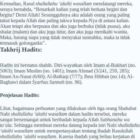
Kemudian, Rasul
shallallahu ‘alaihi wasallam
mendatangi mereka,
seraya bersabda, “Benarkah kalian yang telah berkata begini dan
begitu? Demi Allah! Sesungguhnya aku adalah orang yang paling
takut kepada Allah dan paling takwa kepada-Nya di antara kalian.
Akan tetapi aku berpuasa dan aku juga berbuka (tidak puasa), aku
shalat (malam) dan aku juga tidur, dan aku juga menikahi wanita.
Maka, barang siapa yang tidak menyukai sunnahku, maka ia tidak
termasuk golonganku”.
Takhrij Hadits:
Hadits ini berstatus shahih. Diri-wayatkan oleh Imam al-Bukhari (no.
5063); Imam Muslim (no. 1401); Imam Ahmad (3/241, 259, 285);
Imam An-Nasai (6/60); Al-Baihaqi (7/77); Ibnu Hibban (no.14); Al-
Baghawi dalam
Syarhus Sunnah
(no. 96).
Penjelasan Hadits:
Lihat, bagaimana perbuatan yang dilakukan oleh tiga orang Shahabat
Nabi
shallallahu ‘alaihi wasallam
dalam hadits tersebut, mereka
sangat bersemangat untuk beribadah kepada Allah
Subhanahu wa
ta’ala
. Sehingga membuat mereka datang kepada istri Nabi
shallallahu
‘alaihi wasallam
untuk mempertanyakan tentang ibadah Rasulullah
shallallahu ‘alaihi wasallam
. Karena ibadah yang beliau kerjakan di