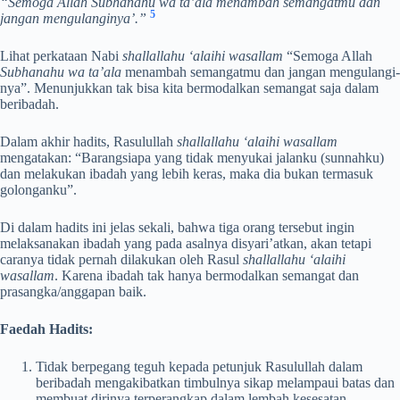
“Semoga Allah
Subhanahu wa ta’ala
menambah semangatmu dan
5
jangan mengulanginya’.”
Lihat perkataan Nabi
shallallahu ‘alaihi wasallam
“Semoga Allah
Subhanahu wa ta’ala
menambah semangatmu dan jangan mengulangi-
nya”. Menunjukkan tak bisa kita bermodalkan semangat saja dalam
beribadah.
Dalam akhir hadits, Rasulullah
shallallahu ‘alaihi wasallam
mengatakan: “Barangsiapa yang tidak menyukai jalanku (sunnahku)
dan melakukan ibadah yang lebih keras, maka dia bukan termasuk
golonganku”.
Di dalam hadits ini jelas sekali, bahwa tiga orang tersebut ingin
melaksanakan ibadah yang pada asalnya disyari’atkan, akan tetapi
caranya tidak pernah dilakukan oleh Rasul
shallallahu ‘alaihi
wasallam
. Karena ibadah tak hanya bermodalkan semangat dan
prasangka/anggapan baik.
Faedah Hadits:
Tidak berpegang teguh kepada petunjuk Rasulullah dalam
beribadah mengakibatkan timbulnya sikap melampaui batas dan
membuat dirinya terperangkap dalam lembah kesesatan.