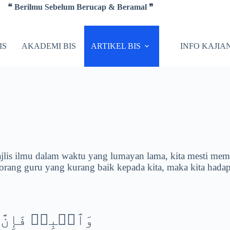
❝ Berilmu Sebelum Berucap & Beramal ❞
IS
AKADEMI BIS
ARTIKEL BIS
INFO KAJIA
ajlis ilmu dalam waktu yang lumayan lama, kita mesti memb
seorang guru yang kurang baik kepada kita, maka kita hada
وَٱصۡبِرۡ فَإِنَّ 