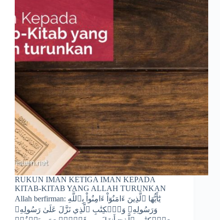
RUKUN IMAN KETIGA IMAN KEPADA
KITAB-KITAB YANG ALLAH TURUNKAN
Allah berfirman: يَٰٓأَيُّهَا ٱلَّذِينَ ءَامَنُوٓاْ ءَامِنُواْ بِٱللَّهِ
وَرَسُولِهِۦ وَٱلۡكِتَٰبِ ٱلَّذِي نَزَّلَ عَلَىٰ رَسُولِهِۦ