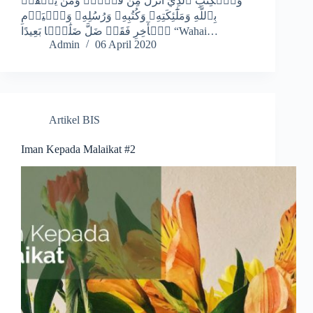
وَٱلۡكِتَٰبِ ٱلَّذِيٓ أَنزَلَ مِن قَبۡلُۚ وَمَن يَكۡفُرۡ
بِٱللَّهِ وَمَلَٰٓئِكَتِهِۦ وَكُتُبِهِۦ وَرُسُلِهِۦ وَٱلۡيَوۡمِ
ٱلۡأٓخِرِ فَقَدۡ ضَلَّ ضَلَٰلَۢا بَعِيدًا “Wahai…
Admin
06 April 2020
Artikel BIS
Iman Kepada Malaikat #2